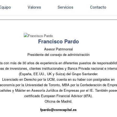
Equipo
Valores
Servicios
Contacto
Francisco Pardo
Asesor Patrimonial
Presidente del consejo de administración
a con más de 30 años de experiencia en diferentes puestos de responsabili
eas de inversiones, clientes institucionales y Banca Privada nacional e intern
(España, EE.UU., UK y Suiza) del Grupo Santander.
Licenciado en Derecho por la UCM, cuenta en su haber con postgrados en
economía por la Universidad de Toronto, MBA por la Confederación de Empre
pañoles y Máster en Asesoría Jurídica de Empresas por el IE. También posee
certificado European Financial Advisor (€FA).
Oficina de Madrid.
fpardo@corecapital.es