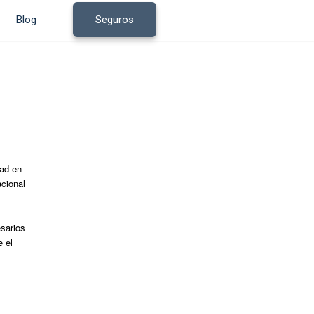
Blog
Seguros
dad en
acional
sarios
 el