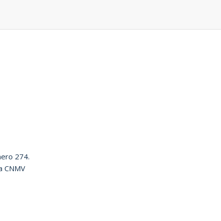
mero 274.
 la CNMV