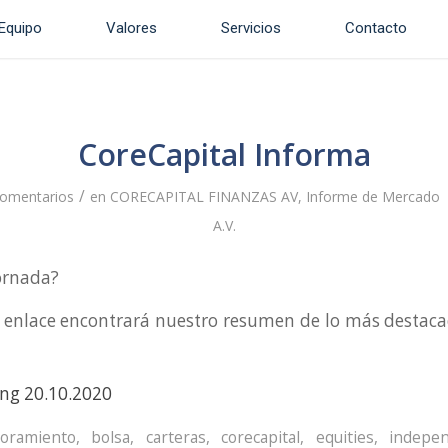
Equipo
Valores
Servicios
Contacto
CoreCapital Informa
/
omentarios
en
CORECAPITAL FINANZAS AV
,
Informe de Mercado
A.V.
ornada?
e enlace encontrará nuestro resumen de lo más destaca
ng 20.10.2020
soramiento
,
bolsa
,
carteras
,
corecapital
,
equities
,
indepen