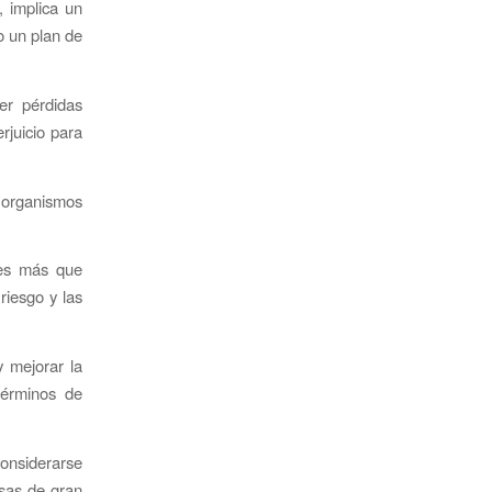
, implica un
o un plan de
er pérdidas
rjuicio para
 organismos
 es más que
riesgo y las
y mejorar la
términos de
onsiderarse
sas de gran