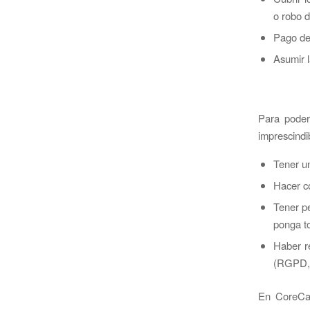
o robo d
Pago de
Asumir l
Para poder
imprescindi
Tener un
Hacer c
Tener pe
ponga to
Haber re
(RGPD,
En CoreCap