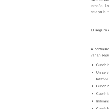
tamaño. La
esta ya la 
El seguro 
A continuac
varían seg
Cubrir l
Un servi
servidor
Cubrir 
Cubrir l
Indemniz
Cubrir l