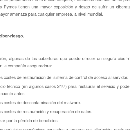
s Pymes tienen una mayor exposición y riesgo de sufrir un ciberat
mayor amenaza para cualquier empresa, a nivel mundial.
ciber-riesgo.
ión, algunas de las coberturas que puede ofrecer un seguro ciber-
ún la compañía aseguradora:
os costes de restauración del sistema de control de acceso al servidor.
cio técnico (en algunos casos 24/7) para restaurar el servicio y pode
 cuanto antes.
los costes de descontaminación del malware.
os costes de restauración y recuperación de datos.
ar por la pérdida de beneficios.
os perjuicios económicos causados a terceros por alteración, destrucc