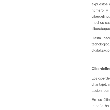
expuestos a
número y 
ciberdelinc
muchos caso
ciberataque
Hasta hac
tecnológic
digitalizaci
Ciberdelin
Los ciberde
chantaje),
acción, com
En los últ
tamaño ha 