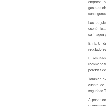
empresa, se
gasto de di
contingenc
Las perjui
económicas,
su imagen y
En la Unió
reguladores
El resulta
recomendabl
pérdidas de
También exi
cuenta de 
seguridad T
A pesar de
razonablem