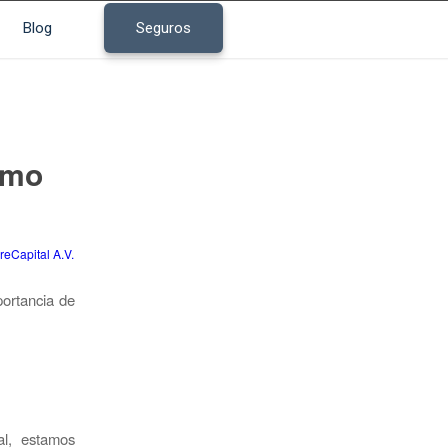
Blog
Seguros
omo
reCapital A.V.
portancia de
al, estamos