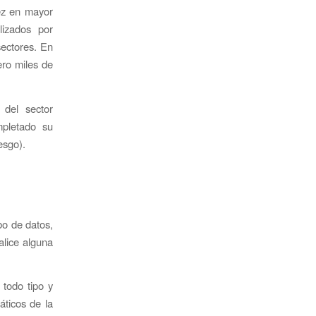
vez en mayor
izados por
sectores. En
ero miles de
del sector
mpletado su
esgo).
bo de datos,
lice alguna
todo tipo y
áticos de la