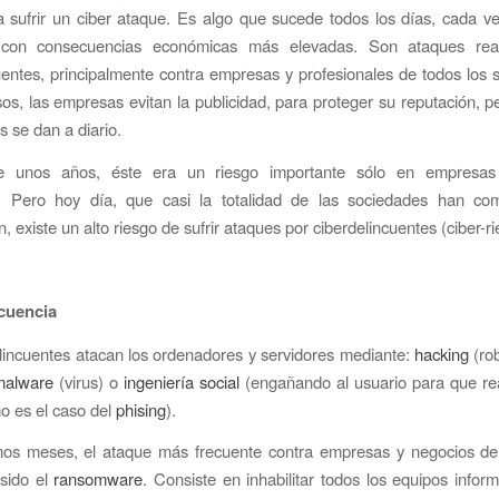
 sufrir un ciber ataque. Es algo que sucede todos los días, cada 
con consecuencias económicas más elevadas. Son ataques real
uentes, principalmente contra empresas y profesionales de todos los 
s, las empresas evitan la publicidad, para proteger su reputación, p
s se dan a diario.
e unos años, éste era un riesgo importante sólo en empresas 
o. Pero hoy día, que casi la totalidad de las sociedades han co
ón, existe un alto riesgo de sufrir ataques por ciberdelincuentes (ciber-ri
cuencia
lincuentes atacan los ordenadores y servidores mediante:
hacking
(ro
malware
(virus) o
ingeniería social
(engañando al usuario para que rea
o es el caso del
phising
).
imos meses, el ataque más frecuente contra empresas y negocios de 
sido el
ransomware
. Consiste en inhabilitar todos los equipos inform