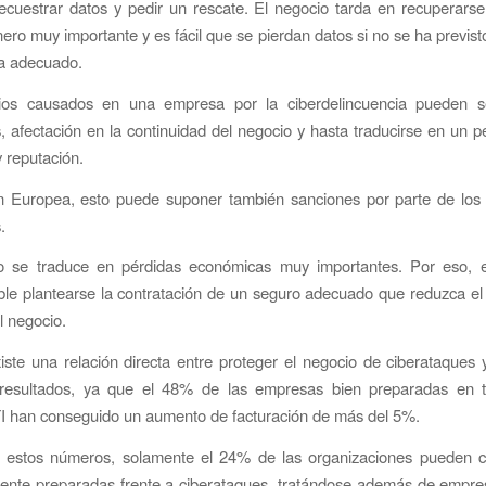
cuestrar datos y pedir un rescate. El negocio tarda en recuperarse
nero muy importante y es fácil que se pierdan datos si no se ha previst
ia adecuado.
cios causados en una empresa por la ciberdelincuencia pueden s
 afectación en la continuidad del negocio y hasta traducirse en un pe
 reputación.
n Europea, esto puede suponer también sanciones por parte de los
.
do se traduce en pérdidas económicas muy importantes. Por eso,
e plantearse la contratación de un seguro adecuado que reduzca el 
l negocio.
ste una relación directa entre proteger el negocio de ciberataques 
resultados, ya que el 48% de las empresas bien preparadas en 
I han conseguido un aumento de facturación de más del 5%.
 estos números, solamente el 24% de las organizaciones pueden c
ente preparadas frente a ciberataques, tratándose además de empre