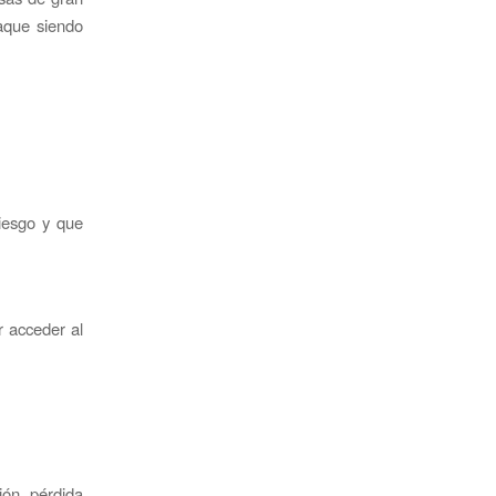
aque siendo
riesgo y que
r acceder al
ión, pérdida