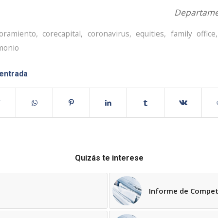
Departame
oramiento
,
corecapital
,
coronavirus
,
equities
,
family office
monio
 entrada
Quizás te interese
Informe de Compet