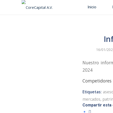
Inicio
In
16/01/202
Nuestro infor
2024
Competidores 
Etiquetas:
ases
mercados
,
patri
Compartir esta