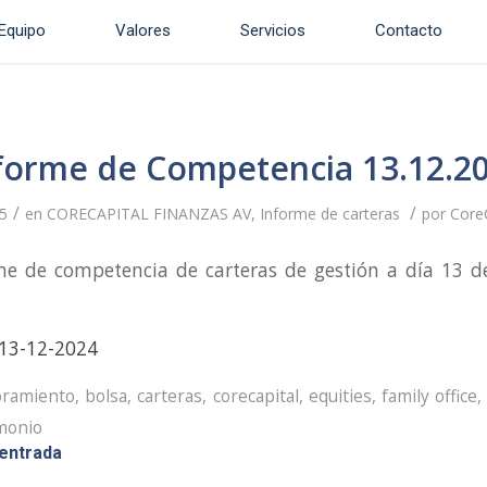
Equipo
Valores
Servicios
Contacto
forme de Competencia 13.12.2
/
/
5
en
CORECAPITAL FINANZAS AV
,
Informe de carteras
por
CoreC
me de competencia de carteras de gestión a día 13 d
13-12-2024
oramiento
,
bolsa
,
carteras
,
corecapital
,
equities
,
family office
,
monio
 entrada