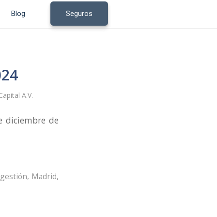
Blog
Seguros
024
apital A.V.
e diciembre de
gestión
,
Madrid
,