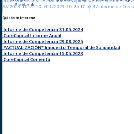
https://corecapital.es/wp-content/uploads/2020/06/0001-500
Facebook
A.V.
2023-10-25 10:53:47
2023-10-25 10:53:47
Informe de Comp
Quizás te interese
Informe de Competencia 31.05.2024
CoreCapital Informe Anual
Informe de Competencia 29.08.2025
*ACTUALIZACIÓN* Impuesto Temporal de Solidaridad
Informe de Competencia 15.05.2023
CoreCapital Comenta