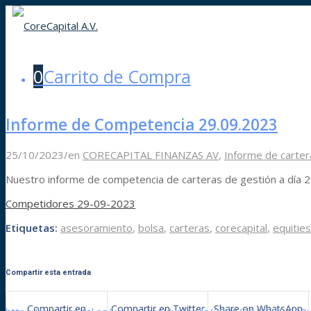
Inicio
Equipo
Valores
Servicios
0
Carrito de Compra
Contacto
Blog
Seguros
Informe de Competencia 29.09.2023
Menú
25/10/2023
/
en
CORECAPITAL FINANZAS AV
,
Informe de carter
Nuestro informe de competencia de carteras de gestión a día
Competidores 29-09-2023
Etiquetas:
asesoramiento
,
bolsa
,
carteras
,
corecapital
,
equities
Compartir esta entrada
Compartir en
Compartir en Twitter
Share on WhatsApp