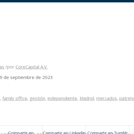
as
/
por
CoreCapital A.V.
 29 de septiembre de 2023
,
family office
,
gestión
,
independiente
,
Madrid
,
mercados
,
patrim
Compartir en
Compartir en LinkedIn
Compartir en Tumblr