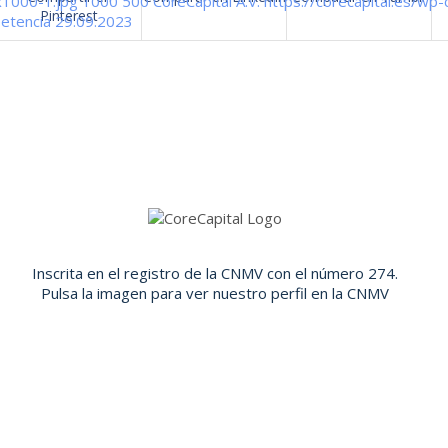
x1000-1.jpg
1000
500
CoreCapital A.V.
https://corecapital.es/wp
Pinterest
etencia 29.09.2023
Inscrita en el registro de la CNMV con el número 274.
Pulsa la imagen para ver nuestro perfil en la CNMV