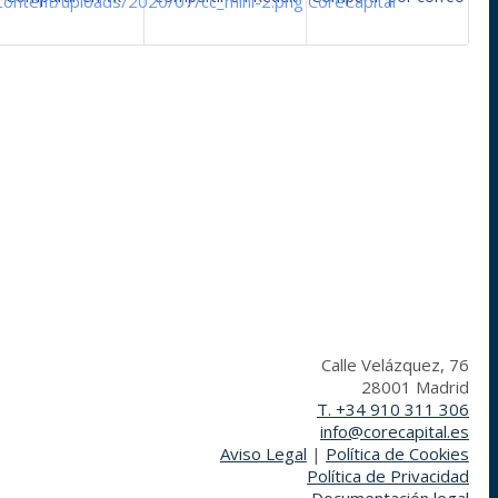
-content/uploads/2020/07/cc_mini-2.png
CoreCapital
Calle Velázquez, 76
28001 Madrid
T. +34 910 311 306
info@corecapital.es
Aviso Legal
|
Política de Cookies
Política de Privacidad
Documentación legal